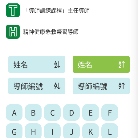
「導師訓練課程」主任導師
精神健康急救榮譽導師
姓名
姓名
導師編號
導師編號
A
B
C
D
E
F
G
H
I
J
K
L