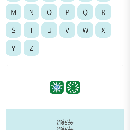
M
N
O
P
Q
R
S
T
U
V
W
X
Y
Z
鄧紹芬
鄧紹芬