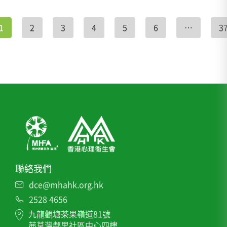
1
2
3
4
5
6
…
3
聯絡我們
dce@mhahk.org.hk
2528 4656
九龍觀塘茶果嶺道81號
茜草灣鄰里社區中心四樓