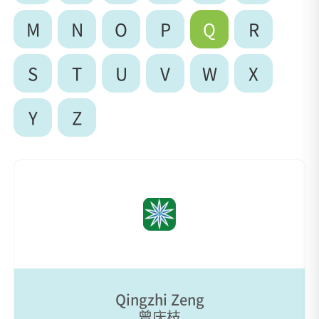
M
N
O
P
Q
R
S
T
U
V
W
X
Y
Z
Qingzhi Zeng
曾庆枝