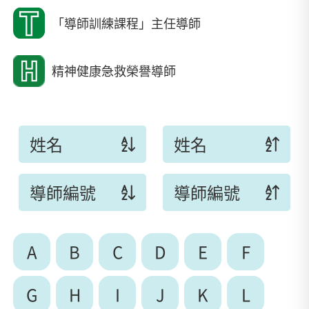
「導師訓練課程」主任導師
精神健康急救榮譽導師
姓名
姓名
導師編號
導師編號
A
B
C
D
E
F
G
H
I
J
K
L