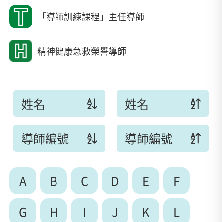
「導師訓練課程」主任導師
精神健康急救榮譽導師
姓名
姓名
導師編號
導師編號
A
B
C
D
E
F
G
H
I
J
K
L