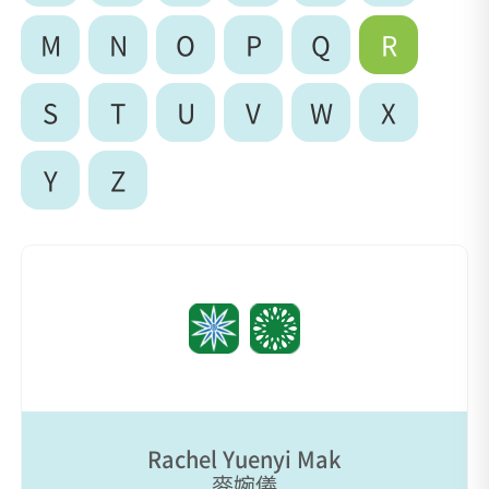
M
N
O
P
Q
R
S
T
U
V
W
X
Y
Z
Rachel Yuenyi Mak
麥婉儀