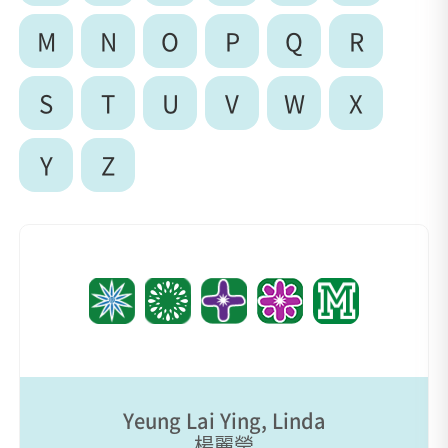
M
N
O
P
Q
R
S
T
U
V
W
X
Y
Z
Yeung Lai Ying, Linda
楊麗瑩