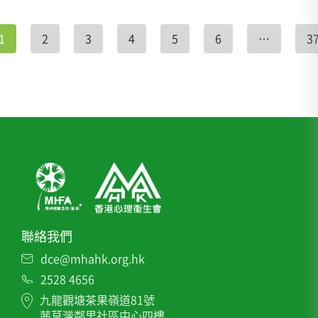
1
2
3
4
5
6
…
3
聯絡我們
dce@mhahk.org.hk
2528 4656
九龍觀塘茶果嶺道81號
茜草灣鄰里社區中心四樓