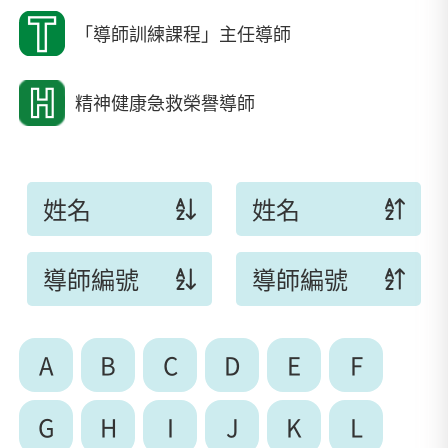
「導師訓練課程」主任導師
精神健康急救榮譽導師
姓名
姓名
導師編號
導師編號
A
B
C
D
E
F
G
H
I
J
K
L